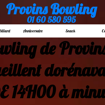
Provins Bowling
01 60 580 595
Billard
Anniversaire
Snack
C
ling de Pr
eillent dorénava
 DE 14H00 à m