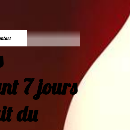
ontact
ovins
nt 7 jours
inuit du