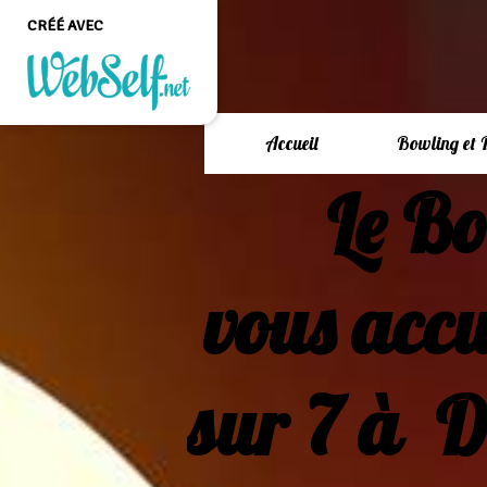
CRÉÉ AVEC
Créer un site web de
Accueil
Bowling et 
qualité professionnelle
et personnalisable sans
Le Bow
aucune connaissance en
programmation
COMMENCEZ
vous accu
sur 7 à