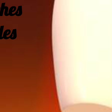
imanches
 les