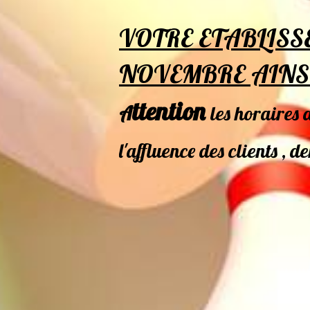
VOTRE ETABLISS
NOVEMBRE AINSI 
ttention
A
les horaires 
l'affluence des clients , d