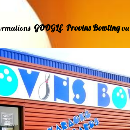
formations
GOOGLE Provins Bowling
o